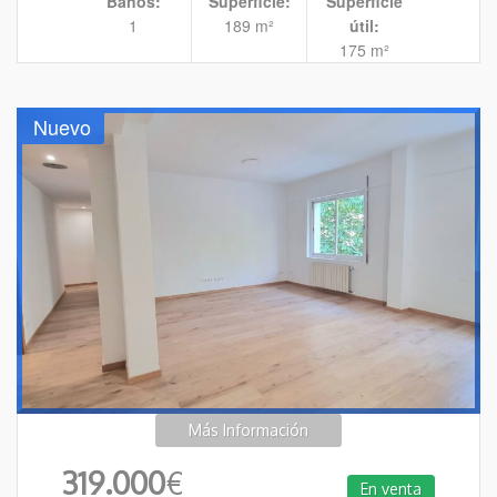
Baños:
Superficie:
Superficie
1
189 m²
útil:
175 m²
Nuevo
Más Información
319.000
€
En venta