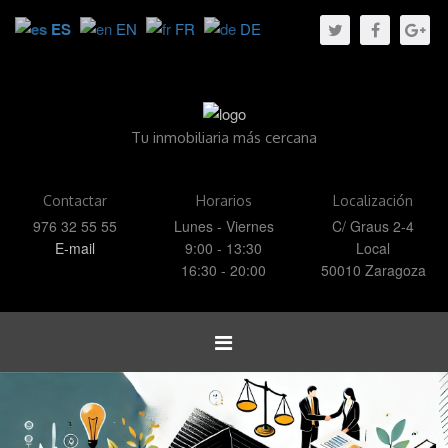
ES
EN
FR
DE
Tu inmobiliaria más cercana
Contactar
Horarios
Localización
976 32 55 55
Lunes - Viernes
C/ Graus 2-4
E-mail
9:00 - 13:30
Local
16:30 - 20:00
50010 Zaragoza
Toggle
navigation