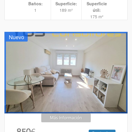
Baños:
Superficie:
Superficie
1
189 m²
útil:
175 m²
Nuevo
Más Información
850
€