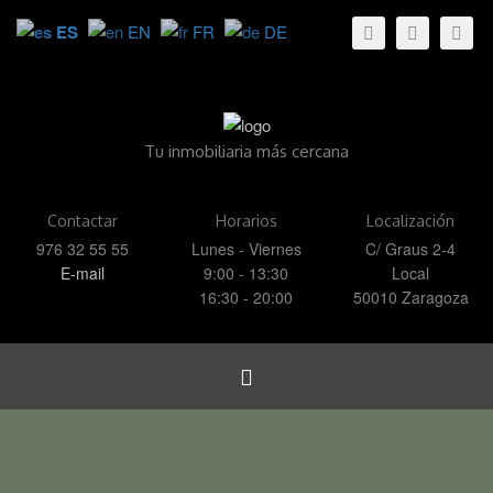
ES
EN
FR
DE
Tu inmobiliaria más cercana
Contactar
Horarios
Localización
976 32 55 55
Lunes - Viernes
C/ Graus 2-4
E-mail
9:00 - 13:30
Local
16:30 - 20:00
50010 Zaragoza
Toggle
navigation