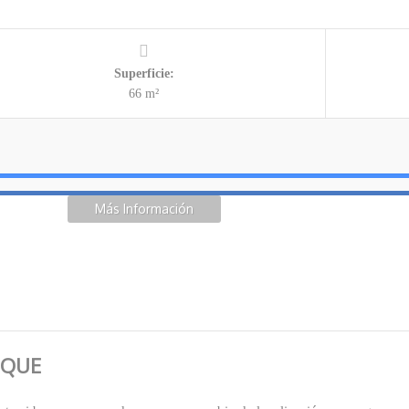
Superficie:
66 m²
Más Información
OQUE