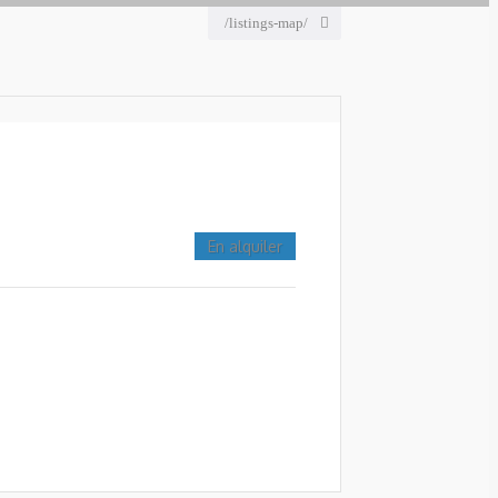
/listings-map/
En alquiler