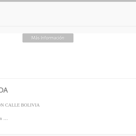
Más Información
NDA
ON CALLE BOLIVIA
 en …