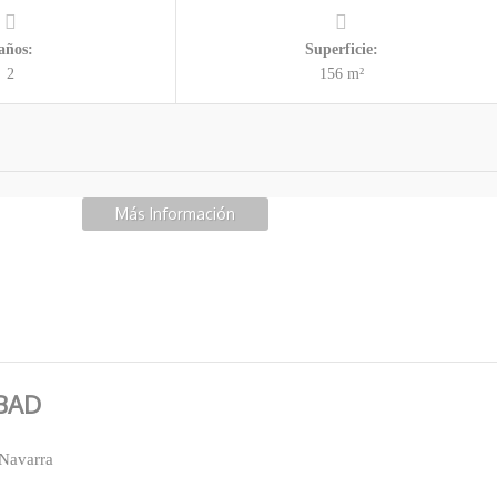
años:
Superficie:
2
156 m²
Más Información
BAD
 Navarra