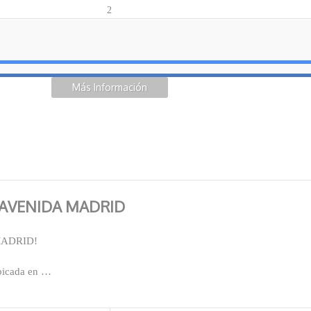
2
Más Información
AVENIDA MADRID
MADRID!
ubicada en …