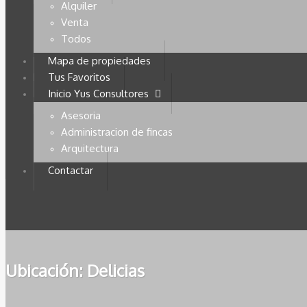
Alquiler
Venta
Todos
Mapa de propiedades
Tus Favoritos
Inicio Yus Consultores
Asesoria
Administracion de fincas
Arquitectura
Contactar
Ubicación:
Delicias