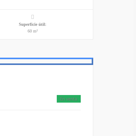
Superficie útil:
60 m²
En venta