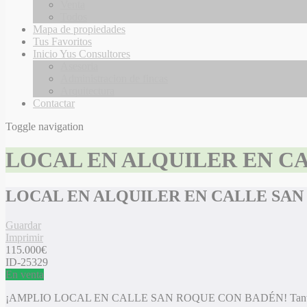
Venta
Todos
Mapa de propiedades
Tus Favoritos
Inicio Yus Consultores
Asesoria
Administracion de fincas
Arquitectura
Contactar
Toggle navigation
LOCAL EN ALQUILER EN C
LOCAL EN ALQUILER EN CALLE SA
Guardar
Imprimir
115.000
€
ID-25329
En venta
¡AMPLIO LOCAL EN CALLE SAN ROQUE CON BADÉN! Tanto si busca