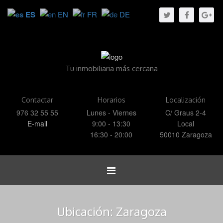
ES
EN
FR
DE
Tu inmobiliaria más cercana
Contactar
Horarios
Localización
976 32 55 55
Lunes - Viernes
C/ Graus 2-4
E-mail
9:00 - 13:30
Local
16:30 - 20:00
50010 Zaragoza
Toggle
navigation
Ubicación:
Zaragoza