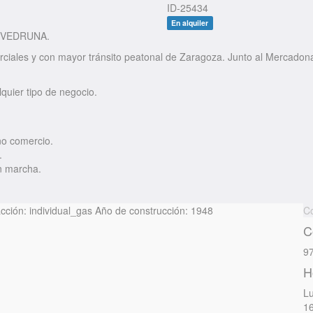
ID-25434
En alquiler
 VEDRUNA.
rciales y con mayor tránsito peatonal de Zaragoza. Junto al Mercadon
quier tipo de negocio.
ño comercio.
.
en marcha.
cción:
individual_gas
Año de construcción:
1948
C
C
97
H
Lu
16