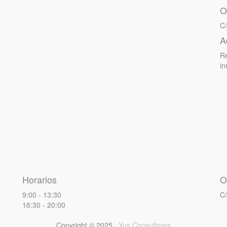
O
C/
A
Re
i
Horarios
O
9:00 - 13:30
C/
16:30 - 20:00
Copyright ©
2025
·
Yus Consultores