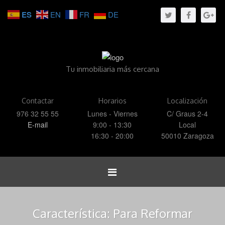
ES
EN
FR
DE
Tu inmobiliaria más cercana
Contactar
Horarios
Localización
976 32 55 55
Lunes - Viernes
C/ Graus 2-4
E-mail
9:00 - 13:30
Local
16:30 - 20:00
50010 Zaragoza
Toggle
navigation
Característica:
Para Reformar