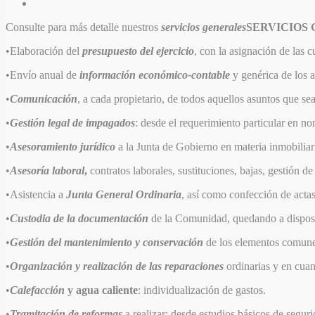
Consulte para más detalle nuestros
servicios generales
SERVICIOS
•Elaboración del
presupuesto del ejercicio
, con la asignación de las 
•Envío anual de
información económico-contable
y genérica de los a
•
Comunicación
, a cada propietario, de todos aquellos asuntos que s
•
Gestión legal de impagados
: desde el requerimiento particular en no
•
Asesoramiento jurídico
a la Junta de Gobierno en materia inmobilia
•
Asesoría laboral
,
contratos laborales, sustituciones, bajas, gestión 
•Asistencia a
Junta General Ordinaria
, así como confección de actas 
•
Custodia de la documentación
de la Comunidad, quedando a disposic
•
Gestión del mantenimiento y conservación
de los elementos comunes
•
Organización y realización de las reparaciones
ordinarias y en cuan
•
Calefacción
y agua caliente
: individualización de gastos.
•
Tramitación de reformas
a realizar: desde estudios básicos de seguri