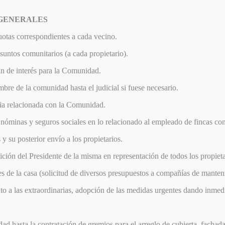
 GENERALES
cuotas correspondientes a cada vecino.
suntos comunitarios (a cada propietario).
ean de interés para la Comunidad.
mbre de la comunidad hasta el judicial si fuese necesario.
ria relacionada con la Comunidad.
de nóminas y seguros sociales en lo relacionado al empleado de fincas c
y su posterior envío a los propietarios.
ión del Presidente de la misma en representación de todos los propieta
 de la casa (solicitud de diversos presupuestos a compañías de manten
to a las extraordinarias, adopción de las medidas urgentes dando inmediat
dad hasta la contratación de gremios para el arreglo de cubierta, fachad