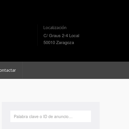
Localización
C/ Graus 2-4 Local
50010 Zaragoza
ontactar