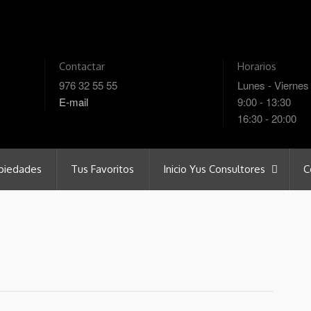
Contactar
Horarios
976 32 55 55
Lunes - Viernes
E-mail
9:00 - 13:30
16:30 - 20:00
piedades
Tus Favoritos
Inicio Yus Consultores
C