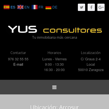
ES
EN
FR
DE
Tu inmobiliaria más cercana
Contactar
Horarios
Localización
976 32 55 55
Lunes - Viernes
C/ Graus 2-4
E-mail
9:00 - 13:30
Local
16:30 - 20:00
50010 Zaragoza
Toggle
navigation
Ubicación:
Arcosur