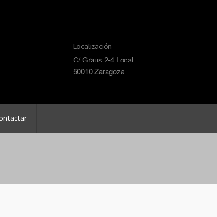
Localización
C/ Graus 2-4 Local
50010 Zaragoza
ontactar