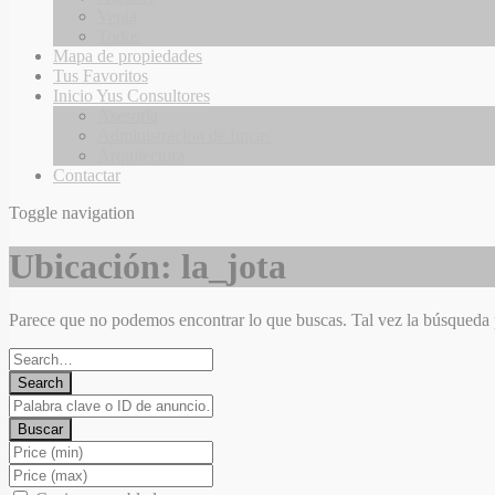
Venta
Todos
Mapa de propiedades
Tus Favoritos
Inicio Yus Consultores
Asesoria
Administracion de fincas
Arquitectura
Contactar
Toggle navigation
Ubicación:
la_jota
Parece que no podemos encontrar lo que buscas. Tal vez la búsqueda
Search
for