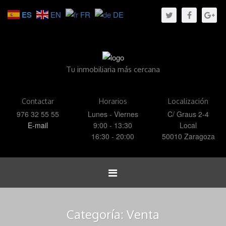
ES
EN
FR
DE
Tu inmobiliaria más cercana
Contactar
Horarios
Localización
976 32 55 55
Lunes - Viernes
C/ Graus 2-4
E-mail
9:00 - 13:30
Local
16:30 - 20:00
50010 Zaragoza
Toggle
navigation
Categoría:
Venta