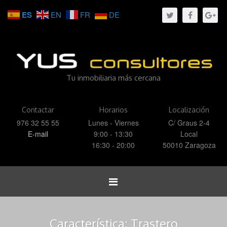
ES
EN
FR
DE
Tu inmobiliaria más cercana
Contactar
Horarios
Localización
976 32 55 55
Lunes - Viernes
C/ Graus 2-4
E-mail
9:00 - 13:30
Local
16:30 - 20:00
50010 Zaragoza
Toggle
navigation
Característica:
Trastero