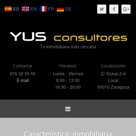
ES
EN
FR
DE
Tu inmobiliaria más cercana
Contactar
Horarios
Localización
976 32 55 55
Lunes - Viernes
C/ Graus 2-4
E-mail
9:00 - 13:30
Local
16:30 - 20:00
50010 Zaragoza
Toggle
navigation
Característica:
inmobiliaria