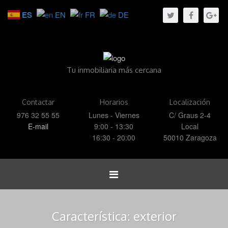
ES
EN
FR
DE
Tu inmobiliaria más cercana
Contactar
Horarios
Localización
976 32 55 55
Lunes - Viernes
C/ Graus 2-4
E-mail
9:00 - 13:30
Local
16:30 - 20:00
50010 Zaragoza
Toggle
navigation
Característica:
exterior