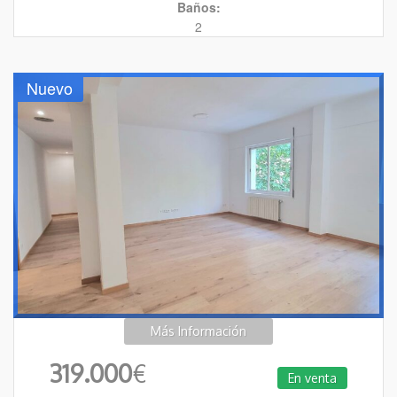
Baños:
2
Nuevo
Más Información
319.000
€
En venta