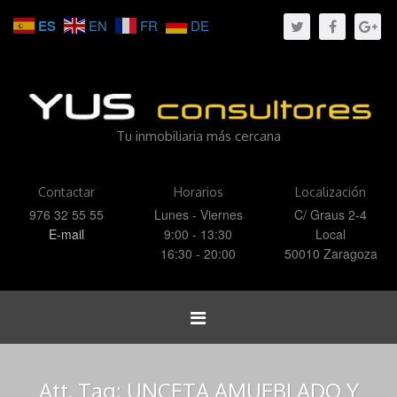
ES
EN
FR
DE
Tu inmobiliaria más cercana
Contactar
Horarios
Localización
976 32 55 55
Lunes - Viernes
C/ Graus 2-4
E-mail
9:00 - 13:30
Local
16:30 - 20:00
50010 Zaragoza
Toggle
navigation
Att. Tag:
UNCETA AMUEBLADO Y