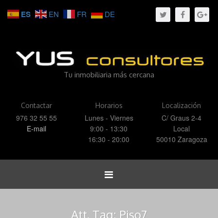
ES
EN
FR
DE
Tu inmobiliaria más cercana
Contactar
Horarios
Localización
976 32 55 55
Lunes - Viernes
C/ Graus 2-4
E-mail
9:00 - 13:30
Local
16:30 - 20:00
50010 Zaragoza
Toggle
navigation
Att. Tag:
Piso7