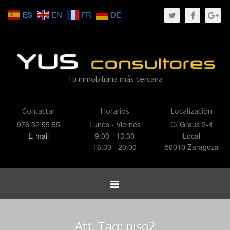
ES
EN
FR
DE
Tu inmobiliaria más cercana
Contactar
Horarios
Localización
976 32 55 55
Lunes - Viernes
C/ Graus 2-4
E-mail
9:00 - 13:30
Local
16:30 - 20:00
50010 Zaragoza
Toggle
navigation
Att. Tag:
piso2