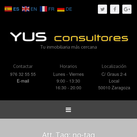
ES
EN
FR
DE
Tu inmobiliaria más cercana
Contactar
Horarios
Localización
976 32 55 55
Lunes - Viernes
C/ Graus 2-4
E-mail
9:00 - 13:30
Local
16:30 - 20:00
50010 Zaragoza
Toggle
navigation
Att. Tag:
no-tag